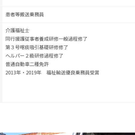
患者等搬送乗務員
介護福祉士
同行援護従事者養成研修一般過程修了
第３号喀痰吸引基礎研修修了
ヘルパー２級研修過程修了
普通自動車二種免許
2013年・2019年 福祉輸送優良乗務員受賞